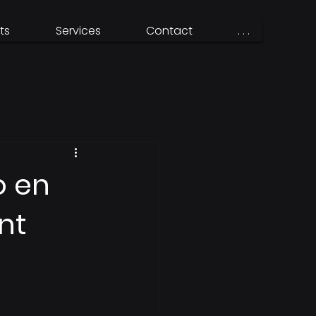
ts
Services
Contact
. . .
o en
nt