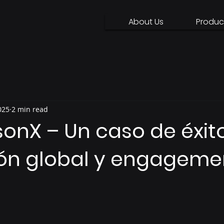
About Us
Produc
025
2 min read
sonX – Un caso de éxit
ón global y engageme