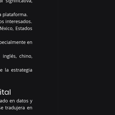
ignificativa, 
a plataforma.
os interesados.
xico, Estados 
pecialmente en 
inglés, chino, 
 la estrategia 
tal
ado en datos y 
e tradujera en 