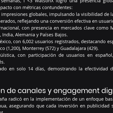
emanas, I <3 WatsonX logró una presencia global s
pacto con métricas contundentes:
impresiones globales, impulsando la visibilidad de l
nerados, reflejando una conversión efectiva en usuari
rnacional, con presencia en mercados clave como Mé
 India, Alemania y Países Bajos.
éxico, con 6,002 usuarios registrados, destacando es
o (1,200), Monterrey (572) y Guadalajara (429).
güística, con participación de usuarios en español, 
és.
ado en solo 14 días, demostrando la efectividad de
n de canales y engagement digi
paña radicó en la implementación de un enfoque bas
nua, asegurando que cada inversión en publicidad s
t.