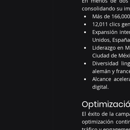
En menos de dos s
consolidando su im
Más de 166,000 
12,011 clics ge
Expansión inte
Unidos, España,
Liderazgo en M
Ciudad de Méxic
Diversidad lin
alemán y franc
Alcance aceler
digital.
Optimizació
El éxito de la cam
optimización conti
tráfico y engagemen