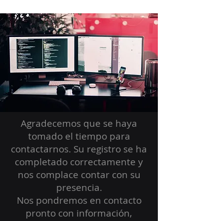
Agradecemos que se haya
tomado el tiempo para
contactarnos. Su registro se ha
completado correctamente y
nos complace contar con su
presencia.
Nos pondremos en contacto
pronto con información,