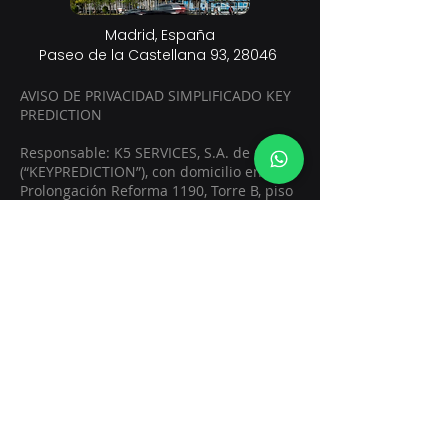
Madrid, España
Paseo de la Castellana 93, 28046
AVISO DE PRIVACIDAD SIMPLIFICADO KEY
PREDICTION
Responsable: K5 SERVICES, S.A. de C.V.
(“KEYPREDICTION”), con domicilio en
Prolongación Reforma 1190, Torre B, piso
21, Col. Cruz Manca, Cuajimalpa, CDMX.
Finalidades primarias: Usamos sus datos
personales para identificarle, prestarle
nuestros servicios, cumplir con
obligaciones legales y mantener la
relación contractual o comercial.
Finalidades secundarias: También
podemos usarlos para fines de
marketing, atención postventa y mejora
de procesos. Si no desea que sus datos
sean tratados para estas finalidades
secundarias, puede manifestarlo
escribiendo a
legal@keyprediction.com